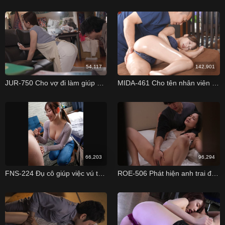
54,117
142,901
JUR-750 Cho vợ đi làm giúp việc và cái kết Aoi Ichino
MIDA-461 Cho tên nhân viên massage đụ ngay bên cạnh bạn trai Rikka Ono
66,203
96,294
FNS-224 Đụ cô giúp việc vú to gợi tình Jun Megami
ROE-506 Phát hiện anh trai đang đụ... mẹ Momoko Isshiki