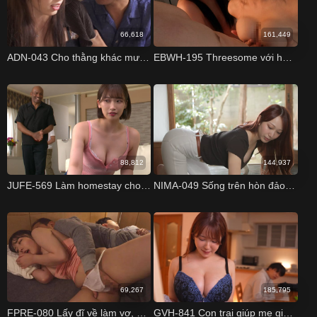
66,618
161,449
ADN-043 Cho thằng khác mượn vợ để lấy cảm hứng viết truyện Yui Hatano
EBWH-195 Threesome với hai nàng đồng nghiệp vú bự Mina Kitano Rui Miyamoto
88,812
144,937
JUFE-569 Làm homestay cho khách Tây và cái kết Waka Misono
NIMA-049 Sống trên hòn đảo toàn phụ nữ Yui Tenma Mizuki Yayoi Lala Kudo
69,267
185,795
FPRE-080 Lấy đĩ về làm vợ, gặp bố chồng là khách cũ Mina Kitano
GVH-841 Con trai giúp mẹ giảm cân bằng tình dục Yui Hatano