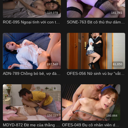
118,079
141,781
ROE-095 Ngoại tình với con trai Yuka Mizuno
SONE-763 Địt cô thủ thư dâm đãng trong thư viện Saika Kawakita
197,548
81,650
ADN-789 Chồng bỏ bê, vợ đành nhờ sếp thoả mãn cơn nứng Miu Shiromine
OFES-056 Nữ sinh vú bự "vắt khô" thầy giáo trong khách sạn Nao Satsuki
150,117
180,664
MDYD-872 Địt mẹ của thằng bạn thân - Hitomi Aihara Hitomi Aihara
OFES-049 Đụ cô nhân viên dọn phòng vú to dễ dãi Yui Hatano