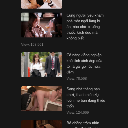
Cùng người yêu khám
phá một ngôi làng bí
ẩn, nào chờ bị uống
thuốc kích dục mà
không biết
View: 158,561
Cô nàng đồng nghiệp
khó tính xinh đẹp của
tôi là gái gọi lúc nữa
đêm
View: 78,568
Sang nhà thằng bạn
chơi, thanh niên đụ
luôn mẹ bạn đang thiếu
thốn
View: 124,669
Bố chồng trộm nhìn