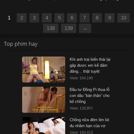
1
2
3
4
5
6
7
8
9
10
138
139
→
Top phim hay
Khi anh trai biến thái lại
gặp được em kế dâm
đãng… thật tuyệt
View: 104,190
Đầu tư Đồng Pi thua lỗ
con dâu “bán thân” cho
bố chồng
View: 128,957
Chồng nữa đêm lén lút
đụ nhầm bạn của vợ
View: 183,413