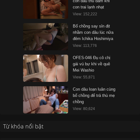
con dâu thủ dâm khi
con trai lạnh nhạt
View: 152,222
Bố chồng say sỉn địt
nhầm con dâu lúc nữa
đêm Ichika Hoshimiya
View: 113,776
OFES-046 Đụ cô chị
gái vú bự khi về quê
Mei Washio
View: 55,871
Con dâu loạn luân cùng
bố chồng để trả thù mẹ
chồng
View: 80,624
Từ khóa nổi bật