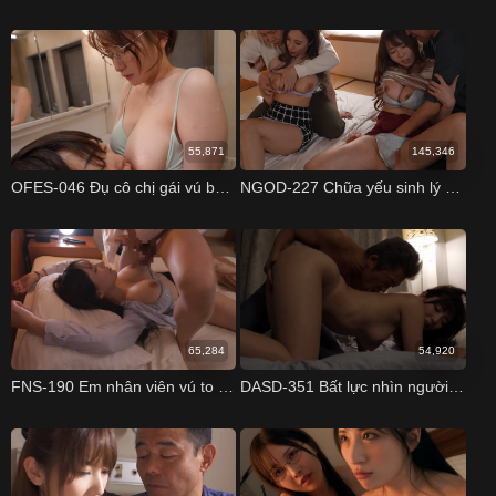
55,871
145,346
OFES-046 Đụ cô chị gái vú bự khi về quê Mei Washio
NGOD-227 Chữa yếu sinh lý bằng cách đổi vợ chồng làm tình Yui Hatano Reina Kuroki
65,284
54,920
FNS-190 Em nhân viên vú to bị con cặc bự của sếp chinh phục Rin Hachimitsu
DASD-351 Bất lực nhìn người yêu cho thằng hàng xóm đụ Yui Hatano