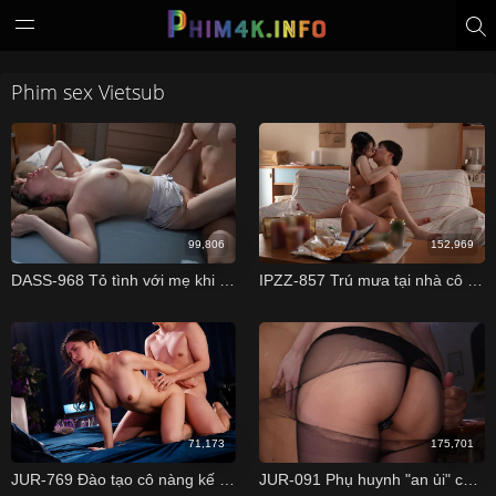
Phim sex Vietsub
99,806
152,969
DASS-968 Tỏ tình với mẹ khi bố đi công tác Reika Natsume
IPZZ-857 Trú mưa tại nhà cô đồng nghiệp dâm đãng Suzuna Yamada
71,173
175,701
JUR-769 Đào tạo cô nàng kế toán giản dị thành dâm nữ Meguri
JUR-091 Phụ huynh "an ủi" cô giáo đang buồn vì chồng ngoại tình Ichika