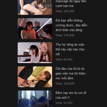
massage đụ ngay bên
cạnh bạn trai
View: 165,209
Khi bạn diễn không
cương được, đạo diễn
đích thân vào đóng
View: 178,548
Thư ký riêng ăn mặc
thế này sếp nào chịu
nổi
View: 64,461
Chị dâu của tôi là nữ
giáo viên mà tôi thầm
mơ mỗi đêm
View: 120,926
Đêm nay em là con đĩ
của anh !!
View: 52,597