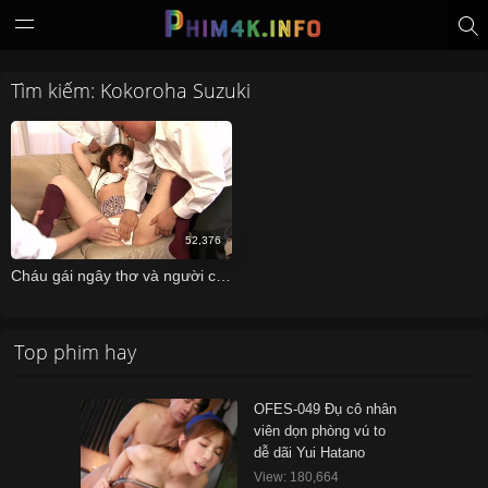
Tìm kiếm: Kokoroha Suzuki
52,376
Cháu gái ngây thơ và người chú gian xảo
Top phim hay
OFES-049 Đụ cô nhân
viên dọn phòng vú to
dễ dãi Yui Hatano
View: 180,664