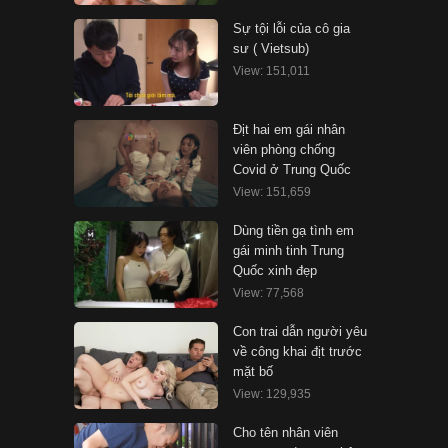
Sự tội lỗi của cô gia
sư ( Vietsub)
View: 151,011
Địt hai em gái nhân
viên phòng chống
Covid ở Trung Quốc
View: 151,659
Dùng tiền gạ tình em
gái minh tinh Trung
Quốc xinh đẹp
View: 77,568
Con trai dẫn người yêu
về công khai địt trước
mặt bố
View: 129,935
Cho tên nhân viên