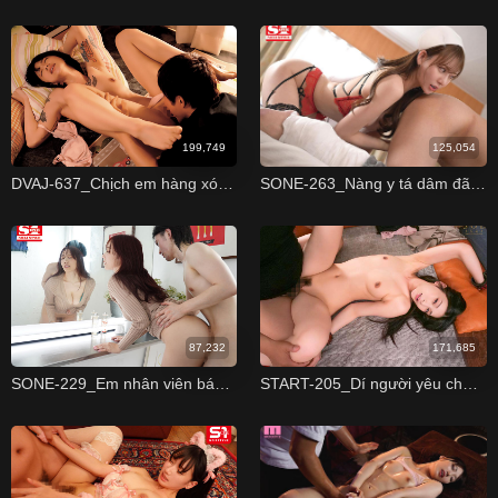
199,749
125,054
DVAJ-637_Chịch em hàng xóm là mẹ đơn thân
SONE-263_Nàng y tá dâm đãng với sở thích chịch bệnh nhân
87,232
171,685
SONE-229_Em nhân viên bán quần áo hớp hồn khách nam
START-205_Dí người yêu cho trai lạ chịch rồi quay clip lại