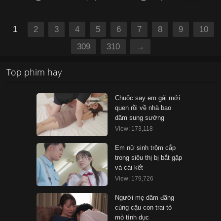
1
2
3
4
5
6
7
8
9
10
309
310
→
Top phim hay
Chuốc say em gái mới
quen rồi về nhà bạo
dâm sung sướng
View: 173,118
Em nữ sinh trộm cắp
trong siêu thị bị bắt gặp
và cái kết
View: 179,726
Người mẹ dâm đãng
cùng cậu con trai tò
mò tình dục