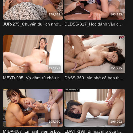
179,692
163,785
JUR-275_Chuyến du lịch nhớ đời của Meguri
DLDSS-317_Học đánh vần cùng cô gia sư dâm đãng
197,291
151,715
MEYD-995_Vợ dâm rủ cháu ruột chịch lén trong lúc chồng đang ngủ
DASS-360_Mẹ nhờ cô bạn thân đến nhà cứu con trai
195,070
196,062
MIDA-087_Em sinh viên bị bọn bắt cóc theo dõi và giờ trò đồi bại
EBWH-199_Bí mật nhỏ của tôi và chị gái người yêu Kiho Aisaka