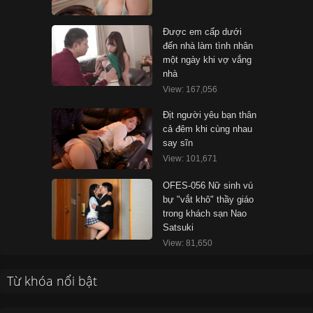
Được em cấp dưới
đến nhà làm tình nhân
một ngày khi vợ vắng
nhà
View: 167,056
Địt người yêu bạn thân
cả đêm khi cùng nhau
say sĩn
View: 101,671
OFES-056 Nữ sinh vú
bự "vắt khô" thầy giáo
trong khách sạn Nao
Satsuki
View: 81,650
Từ khóa nổi bật