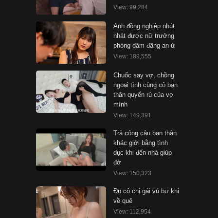
View: 99,284
Anh đồng nghiệp nhút
nhát được nữ trưởng
phòng dâm đãng an ủi
View: 189,555
Chuốc say vợ, chồng
ngoại tình cùng cô bạn
thân quyến rủ của vợ
mình
View: 149,391
Trả công cậu bạn thân
khác giới bằng tình
dục khi đến nhà giúp
đở
View: 150,323
Đụ cô chị gái vú bự khi
về quê
View: 112,954