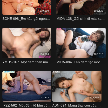
170,290
193,523
SONE-698_Em hầu gái ngoan ngoãn chăm sóc anh chồng
MIDA-138_Gái xinh đi mát-xa bị thợ lạm dụng sờ bướm
104,668
105,518
YMDS-167_Một đêm thân mật cùng người đẹp có nụ cười tỏa nắng
MIDA-084_Tên dâm tặc móc bướm điệu nghệ quá
91,313
122,207
IPZZ-562_Một đêm tê bím cùng những thằng bạn Saki Sasaki
ADN-694_Mang thai con của bạn trai cũ sau lưng chồng