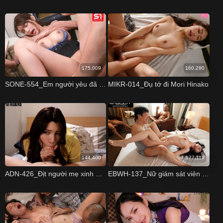
175,009
160,280
SONE-554_Em người yêu đã cắm sừng tôi với thằng khách cắt tóc
MIKR-014_Đụ tớ đi Mori Hinako
144,400
177,119
ADN-426_Địt người mẹ xinh đẹp của bạn gái
EBWH-137_Nữ giám sát viên xinh đẹp bị đám thợ xây chuốc say