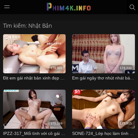
Tìm kiếm: Nhật Bản
179,901
178,232
Địt em gái nhật bản xinh đẹp khi Debut tại Trung Quốc
Em gái ngây thơ nhút nhát bán dâm để kiếm tiền đi quẩy
175,169
175,915
IPZZ-317_Mối tình với cô gái xinh đẹp từng bị chú ruột hiếp
SONE-724_Lớp học làm tình của cô giáo Riri Nanatsumori