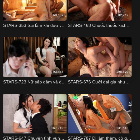
68,469
82,742
STARS-353 Sai lầm khi đưa vợ đi tắm suối nước nóng với đồng nghiệp Suzu Honjo
STARS-468 Chuốc thuốc kích dục đụ em người yêu cũ sắp lấy chồng Suzu Honjo
93,445
198,679
STARS-723 Nữ sếp dâm và đêm "ác mộng" của 3 nam nhân viên cấp dưới Suzu Honjo
STARS-676 Cưới đại gia nhưng chỉ muốn "ngủ" với người yêu cũ Suzu Honjo
167,249
131,543
STARS-647 Chuyện tình vụng trộm của dâm nữ Suzu Honjo Suzu Honjo
STARS-787 Đi làm thêm, cô gái trẻ phải lòng chàng sinh viên năm nhất Suzu Honjo