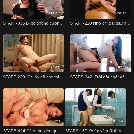
172,612
138,131
START-036 Bị bố chồng cưỡng bức ngay trước bài vị của chồng Suzu Honjo
START-220 Nhờ chị gái dạy hôn Suzu Honjo
74,432
95,425
START-220_Chị ấy đã cho tôi hôn và đụ Suzu Honjou
STARS-242_Trời đột ngột đổ mưa, tôi bị mắc kẹt tại công ty cùng với cô đồng nghiệp xinh đẹp
99,910
92,804
STARS-924 Cô nhân viên quán cà phê xinh đẹp và tên biến thái bệnh hoạn Suzu Honjo
STARS-187 Ký ức về mối tình trung học Suzu Honjo