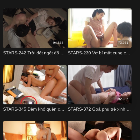
94,588
73,931
STARS-242 Trời đột ngột đổ mưa, tôi bị mắc kẹt tại công ty cùng với cô đồng nghiệp xinh đẹp Suzu Honjo
STARS-230 Vợ bí mật cung cấp "dịch vụ đặc biệt" để giúp nhà trọ nổi tiếng hơn Suzu Honjo
77,085
192,335
STARS-345 Đêm khó quên cùng cô đồng nghiệp xinh đẹp Suzu Honjo
STARS-372 Goá phụ trẻ xinh đẹp và cậu con riêng của chồng Suzu Honjo