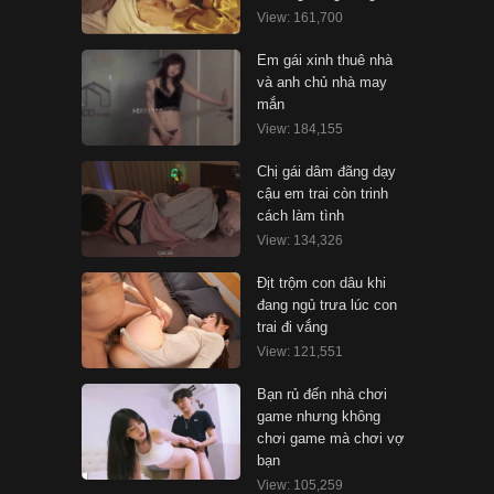
View: 161,700
Em gái xinh thuê nhà
và anh chủ nhà may
mắn
View: 184,155
Chị gái dâm đãng dạy
cậu em trai còn trinh
cách làm tình
View: 134,326
Địt trộm con dâu khi
đang ngủ trưa lúc con
trai đi vắng
View: 121,551
Bạn rủ đến nhà chơi
game nhưng không
chơi game mà chơi vợ
bạn
View: 105,259