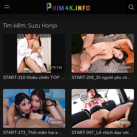
Tìm kiếm: Suzu Honjo
175,710
171,685
START-310 Khiêu chiến TOP server vì gái và cái kết Suzu Honjo
START-205_Dí người yêu cho trai lạ chịch rồi quay clip lại
183,962
56,055
START-273_Thôi miên hai em huấn luyện viên bơi lội xinh đẹp
START-097_Lỡ chịch dạo với em sale bất động sản