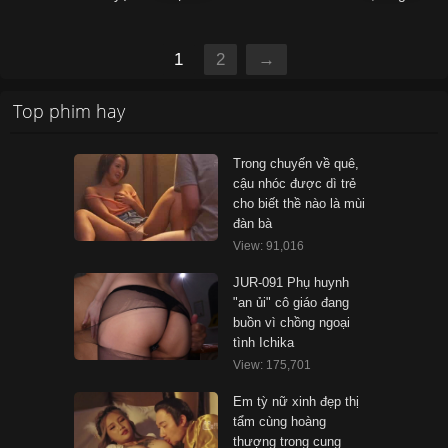
1
2
→
Top phim hay
Trong chuyến về quê,
cậu nhóc được dì trẻ
cho biết thề nào là mùi
đàn bà
View: 91,016
JUR-091 Phụ huynh
"an ủi" cô giáo đang
buồn vì chồng ngoại
tình Ichika
View: 175,701
Em tỳ nữ xinh đẹp thị
tẩm cùng hoàng
thượng trong cung