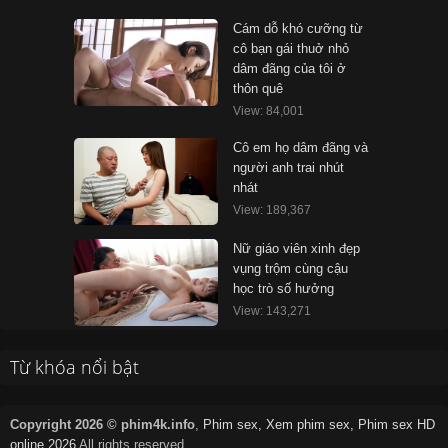
Cám dỗ khó cưỡng từ
cô bạn gái thuở nhỏ
dâm đãng của tôi ở
thôn quê
View: 84,001
Cô em họ dâm đãng và
người anh trai nhút
nhát
View: 189,367
Nữ giáo viên xinh đẹp
vụng trộm cùng cậu
học trò số hưởng
View: 143,271
Từ khóa nổi bật
Copyright 2026 © phim4k.info
,
Phim sex, Xem phim sex, Phim sex HD
online 2026
All rights reserved.