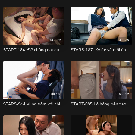
131,085
130,035
START-184_Để chồng đạt được ước mơ trở thành cầu thủ bóng chày, vợ hàng năm phải ngửa bướm cho các sếp đụ
STARS-187_Ký ức về mối tình trung học
89,470
165,532
STARS-944 Vụng trộm với chị dâu đang thiếu thốn tình dục Suzu Honjo
START-085 Lỗ hổng trên tường - Suzu Honjo Suzu Honjo