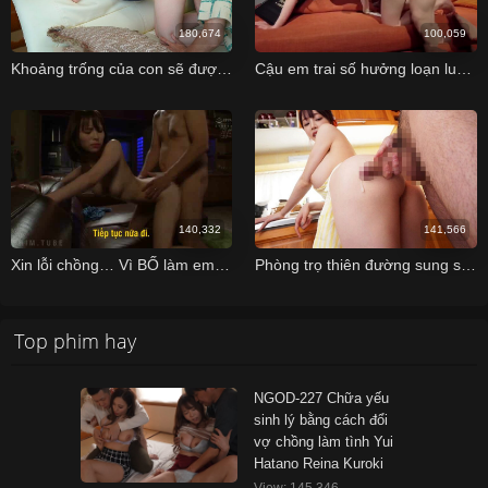
180,674
100,059
Khoảng trống của con sẽ được bố lấp đầy nhé con dâu
Cậu em trai số hưởng loạn luân cùng chị gái dâm đãng khi đang coi phim sex
140,332
141,566
Xin lỗi chồng… Vì BỐ làm em rất sướng
Phòng trọ thiên đường sung sướng
Top phim hay
NGOD-227 Chữa yếu
sinh lý bằng cách đổi
vợ chồng làm tình Yui
Hatano Reina Kuroki