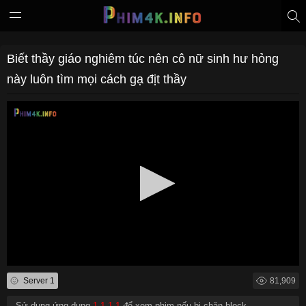
Biết thầy giáo nghiêm túc nên cô nữ sinh hư hỏng
này luôn tìm mọi cách gạ địt thầy
Server 1
81,909
- Sử dụng ứng dụng
1.1.1.1
để xem phim nếu bị chặn block