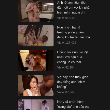
Anh rể làm liều hiếp
dâm cô em vợ khi phát
hiện mình ngoại tình
View: 94,048
Ngủ nhờ nhà nữ
trưởng phòng dâm
đãng khi trể tàu về nhà
View: 127,428
Chồng vô sinh, vợ địt
nhau với bạn của
chồng để có thai
View: 92,384
Vợ say tình thầy giáo
dạy tiếng anh “chim
khủng”
View: 87,644
Nữ y tá chữa bệnh
“cứng lâu” cho cậu trai