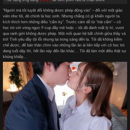
“Người mà tôi tuyệt đối không được phép động vào” – đối với một giáo
viên như tôi, đó chính là học sinh. Nhưng chẳng có gì khiến người ta
kích thích hơn những điều “cấm kỵ”. Trước cám dỗ từ “trái cấm” – cô
học trò với vòng ngực F-cup đầy mê hoặc – tôi đã đánh mất lý trí, vượt
qua ranh giới không được phép. Một mối quan hệ bất chính giữa thầy và
trò! Tình yêu đầy tội lỗi nhưng lại trong sáng đến lạ. Tôi đã không kiềm
chế được, để bản thân chìm vào những lần ân ái liên tiếp với cô học trò
đang tuổi dậy thì, hết lần này đến lần khác… Tôi đã làm một điều thật sự
khủng khiếp…