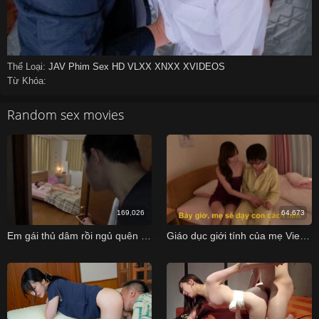
Thể Loại:
JAV
Phim Sex HD
VLXX
XNXX
XVIDEOS
Từ Khóa:
Random sex movies
169,026
64,673
Em gái thủ dâm rồi ngủ quên bị anh trai phát hiện
Giáo dục giới tính của mẹ Vietsub