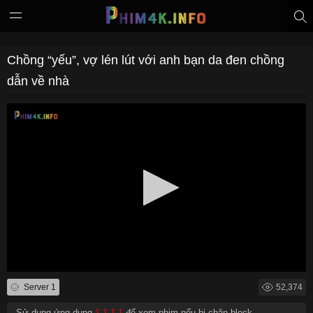
Chồng “yếu”, vợ lén lút với anh bạn da đen chồng
dẫn về nhà
Server 1
52,374
- Sử dụng ứng dụng
1.1.1.1
để xem phim nếu bị chặn block