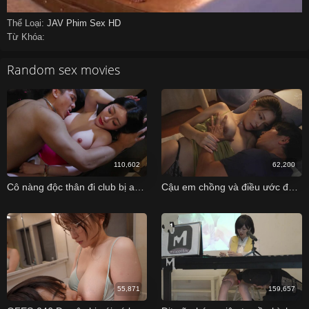
Thể Loại:
JAV
Phim Sex HD
Từ Khóa:
Random sex movies
110,602
62,200
Cô nàng độc thân đi club bị anh trai mới quen địt khi say sĩn
Cậu em chồng và điều ước đụ vợ anh trai vú to dâm đãng
55,871
159,657