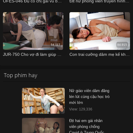
OFES-046 Đụ cô chị gái vú bự khi về quê Mei Washio
Địt nữ phóng viên truyền hình sung sướng trực tiếp
54,117
84,915
JUR-750 Cho vợ đi làm giúp việc và cái kết Aoi Ichino
Con trai cưỡng dâm mẹ kế khi biết mẹ mình sắp lấy chồng
Top phim hay
Nữ giáo viên dâm đãng
lén lút cùng cậu học trò
mới lớn
View: 129,336
Địt hai em gái nhân
viên phòng chống
Covid ở Trung Quốc