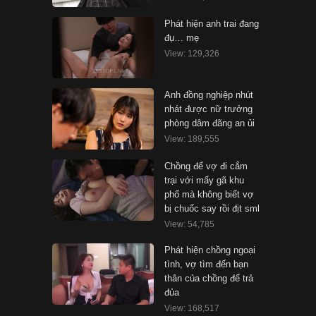
Phát hiện anh trai đang
đụ… mẹ
View: 129,326
Anh đồng nghiệp nhút
nhát được nữ trưởng
phòng dâm đãng an ủi
View: 189,555
Chồng để vợ đi cắm
trại với mấy gã khu
phố mà không biết vợ
bị chuốc say rồi địt sml
View: 54,785
Phát hiện chồng ngoại
tình, vợ tìm đến bạn
thân của chồng để trả
đủa
View: 168,517