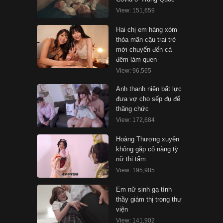
View: 151,659
Hai chị em hàng xóm
thỏa mãn cậu trai trẻ
mới chuyển đến cả
đêm làm quen
View: 96,565
Anh thanh niên bất lực
đưa vợ cho sếp đụ để
thăng chức
View: 172,684
Hoàng Thượng xuyên
không gặp cô nàng tỳ
nữ thị tẩm
View: 195,985
Em nữ sinh gạ tình
thầy giám thị trong thư
viện
View: 141,902