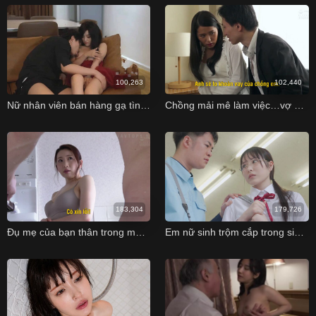
100,263
102,440
Nữ nhân viên bán hàng gạ tình khách để được chốt đơn
Chồng mải mê làm việc…vợ ngoại tình cùng anh nhân viên ngân hàng khoai to
183,304
179,726
Đụ mẹ của bạn thân trong một lần đến nhà chơi
Em nữ sinh trộm cắp trong siêu thị bị bắt gặp và cái kết