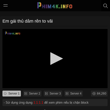
Em gái thủ dâm rên to vãi
Server 1
Server 2
Server 3
Server 4
84,260
- Sử dụng ứng dụng
1.1.1.1
để xem phim nếu bị chặn block