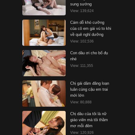
sung sướng
View: 139,624
Cám dỗ khó cưỡng
của cô em gái vú to khi
về quê nghỉ dưỡng
View: 102,536
Con dâu ơi cho bố đụ
nhé
View: 111,355
Chị gái dâm đãng loạn
luân cùng cậu em trai
mới lớn
View: 80,888
Chị dâu của tôi là nữ
giáo viên mà tôi thầm
mơ mỗi đêm
View: 120,926