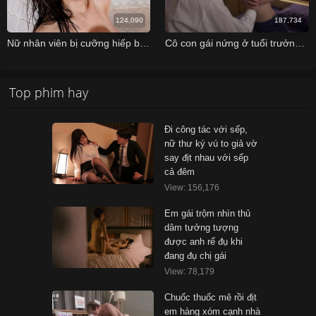
124,090
187,734
Nữ nhân viên bị cưỡng hiếp bởi tên giám đốc khi đi công tác
Cô con gái nứng ở tuổi trưởng thành “yêu” bố già… không cùng huyết thống
Top phim hay
Đi công tác với sếp,
nữ thư ký vú to giả vờ
say địt nhau với sếp
cả đêm
View: 156,176
Em gái trộm nhìn thủ
dâm tưởng tượng
được anh rể đụ khi
đang đụ chị gái
View: 78,179
Chuốc thuốc mê rồi địt
em hàng xóm cạnh nhà