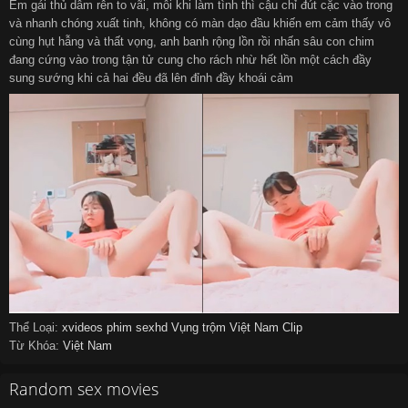
Em gái thủ dâm rên to vãi, mỗi khi làm tình thì cậu chỉ đút cặc vào trong
và nhanh chóng xuất tinh, không có màn dạo đầu khiến em cảm thấy vô
cùng hụt hẫng và thất vọng, anh banh rộng lồn rồi nhấn sâu con chim
đang cứng vào trong tận tử cung cho rách nhừ hết lồn một cách đầy
sung sướng khi cả hai đều đã lên đỉnh đầy khoái cảm
Thể Loại:
xvideos
phim sexhd
Vụng trộm
Việt Nam Clip
Từ Khóa:
Việt Nam
Random sex movies