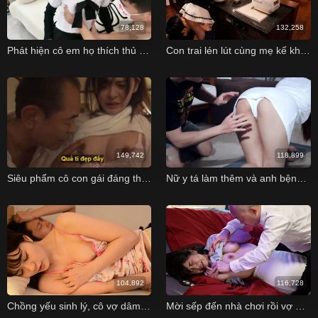
78,128
132,258
Phát hiện cô em họ thích thủ dâm và anh trai số hưởng
Con trai lén lút cùng mẹ kế khi bố yếu sinh lý
149,742
118,899
Siêu phẩm cô con gái đáng thương bị kẻ từng hiếp dâm mẹ mình ra tù cưỡng hiếp
Nữ y tá làm thêm và anh bệnh nhân may mắn
104,892
116,728
Chồng yếu sinh lý, cô vợ dâm tìm bố chồng loạn luân thỏa mãn
Mời sếp đến nhà chơi rồi vợ bị sếp địt luôn