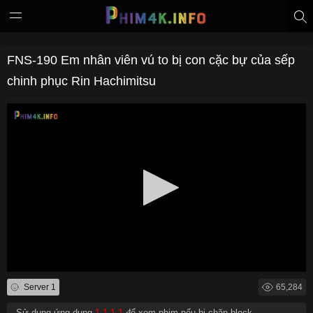
FNS-190 Em nhân viên vú to bị con cặc bự của sếp
chinh phục Rin Hachimitsu
Server 1
65,284
- Sử dụng ứng dụng
1.1.1.1
để xem phim nếu bị chặn block