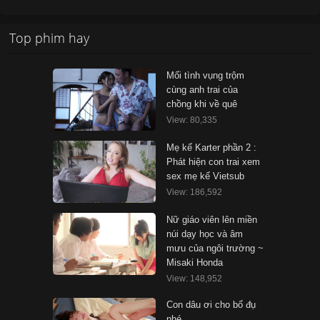
Top phim hay
Mối tình vụng trộm
cùng anh trai của
chồng khi về quê
View: 80,335
Mẹ kế Karter phần 2 :
Phát hiện con trai xem
sex mẹ kế Vietsub
View: 186,592
Nữ giáo viên lên miền
núi dạy học và âm
mưu của ngôi trường ~
Misaki Honda
View: 148,952
Con dâu ơi cho bố đụ
nhé