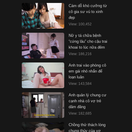
Cám dỗ khó cưỡng từ
cô gia sư vú to xinh
đẹp
View: 100,452
Nữ y tá chữa bệnh
“cứng lâu” cho cậu trai
khoai to lúc nữa đêm
View: 186,216
Anh trai vào phòng cô
em gái nhỏ nhắn để
loạn luân
View: 143,584
Anh quản lý chung cư
cạnh nhà cô vợ trẻ
dâm đãng
View: 182,685
Chồng thử thách lòng
chung thủy của vợ