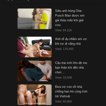
Siêu anh hùng One-
Punch Man được em
gái thỏa mãn khi giải
cứu
View: 64,116
Anh rể đụ nhầm em vợ
khi vợ đi vắng nhà
View: 176,455
Cậu trai mới lớn địt mẹ
bạn thân khi đến nhà
chơi…
View: 53,508
Đưa vợ con về nhà,
chồng hẹn hò cùng tình
trẻ Vietsub
View: 60,965