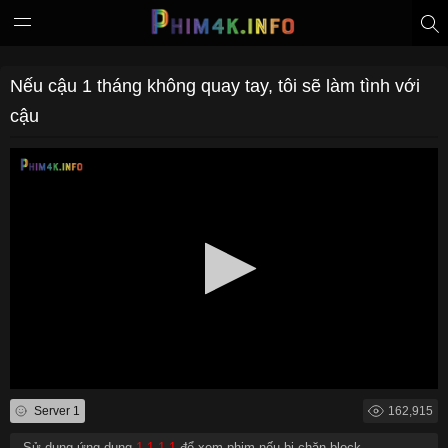
Nếu cậu 1 tháng không quay tay, tôi sẽ làm tình với
cậu
Server 1
162,915
- Sử dụng ứng dụng
1.1.1.1
để xem phim nếu bị chặn block