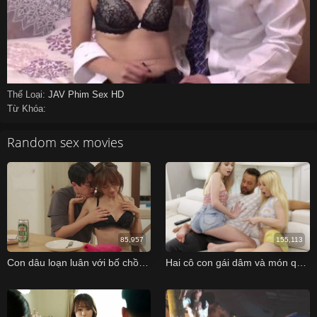
Thể Loại:
JAV
Phim Sex HD
Từ Khóa:
Random sex movies
85,957
155,113
Con dâu loạn luân với bố chồng khi chồng không thỏa mãn
Hai cô con gái dâm và món quà đặc biệt ngày của bố