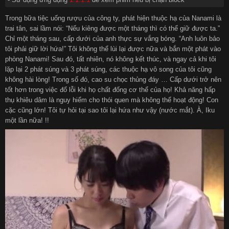
Trong bữa tiệc uống rượu của công ty, phát hiện thuộc hạ của Nanami là
trai tân, sai lầm nói: “Nếu kiêng được một tháng thì có thể giữ được ta.”
Chỉ một tháng sau, cấp dưới của anh thực sự vắng bóng. “Anh luôn bảo
tôi phải giữ lời hứa!” Tôi không thể lùi lại được nữa và bắn một phát vào
phòng Nanami! Sau đó, tất nhiên, nó không kết thúc, và ngay cả khi tôi
lặp lại 2 phát súng và 3 phát súng, các thuộc hạ vô song của tôi cũng
không hài lòng! Trong số đó, cao su chọc thủng đáy … Cấp dưới trở nên
tốt hơn trong việc đổ lỗi khi họ chất đống cơ thể của họ! Khả năng hấp
thụ khiêu dâm là nguy hiểm cho thói quen mà không thể hoạt động! Con
cặc cũng lớn! Tôi tự hỏi tại sao tôi lại hứa như vậy (nước mắt). À, Iku
một lần nữa! !!