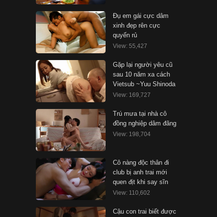
Đụ em gái cực dâm
xinh đẹp rên cực
quyến rủ
View: 55,427
Gặp lại người yêu cũ
sau 10 năm xa cách
Vietsub ~Yuu Shinoda
View: 169,727
Trú mưa tại nhà cô
đồng nghiệp dâm đãng
View: 198,704
Cô nàng độc thân đi
club bị anh trai mới
quen địt khi say sĩn
View: 110,602
Cậu con trai biết được