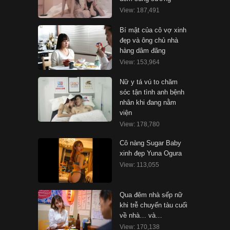
View: 187,491
Bí mật của cô vợ xinh
đẹp và ông chủ nhà
hàng dâm đãng
View: 153,964
Nữ y tá vú to chăm
sóc tận tình anh bệnh
nhân khi đang nằm
viện
View: 178,780
Cô nàng Sugar Baby
xinh đẹp Yuna Ogura
View: 113,055
Qua đêm nhà sếp nữ
khi trễ chuyến tàu cuối
về nhà… và…
View: 170,138