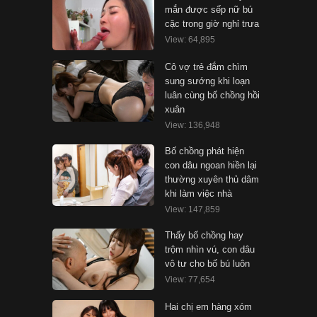
mắn được sếp nữ bú
cặc trong giờ nghỉ trưa
View: 64,895
Cô vợ trẻ đắm chìm
sung sướng khi loạn
luân cùng bố chồng hồi
xuân
View: 136,948
Bố chồng phát hiện
con dâu ngoan hiền lại
thường xuyên thủ dâm
khi làm việc nhà
View: 147,859
Thấy bố chồng hay
trộm nhìn vú, con dâu
vô tư cho bố bú luôn
View: 77,654
Hai chị em hàng xóm