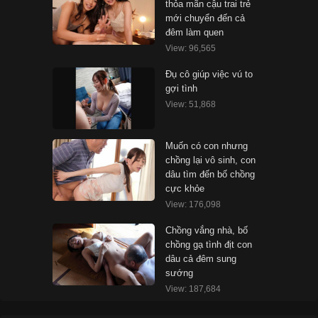
thỏa mãn cậu trai trẻ
mới chuyển đến cả
đêm làm quen
View: 96,565
Đụ cô giúp việc vú to
gợi tình
View: 51,868
Muốn có con nhưng
chồng lại vô sinh, con
dâu tìm đến bố chồng
cực khỏe
View: 176,098
Chồng vắng nhà, bố
chồng gạ tình địt con
dâu cả đêm sung
sướng
View: 187,684