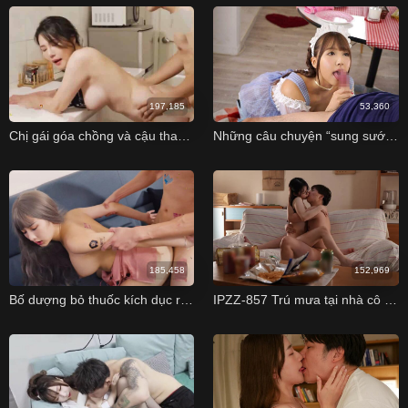
197,185
53,360
Chị gái góa chồng và cậu thanh niên may mắn khoai to
Những câu chuyện “sung sướng” cùng thiên thần Yua Mikami
185,458
152,969
Bố dượng bỏ thuốc kích dục rồi địt con gái của vợ khi ở nhà một mình
IPZZ-857 Trú mưa tại nhà cô đồng nghiệp dâm đãng Suzuna Yamada