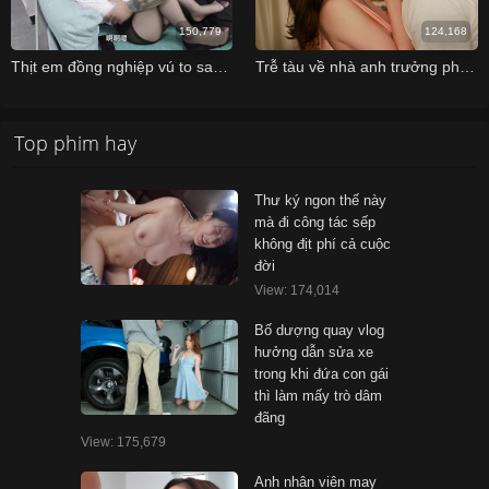
150,779
124,168
Thịt em đồng nghiệp vú to sau giờ tan làm
Trễ tàu về nhà anh trưởng phòng ngủ nhờ nhà em hậu bối xinh đẹp
Top phim hay
Thư ký ngon thế này
mà đi công tác sếp
không địt phí cả cuộc
đời
View: 174,014
Bố dượng quay vlog
hưởng dẫn sửa xe
trong khi đứa con gái
thì làm mấy trò dâm
đãng
View: 175,679
Anh nhân viên may