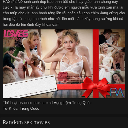
RAS342-Nữ sinh xinh đẹp trao trinh tiết cho thầy giáo, anh chàng này
cực kì là may mắn ấy chứ khi được em người mẫu vừa xinh xắn mà lại
còn múp cho địt, anh banh rộng lồn rồi nhấn sâu con chim đang cứng vào
trong tận tử cung cho rách nhừ hết lồn một cách đầy sung sướng khi cả
hai đều đã lên đỉnh đầy khoái cảm
Thể Loại:
xvideos
phim sexhd
Vụng trộm
Trung Quốc
Từ Khóa:
Trung Quốc
Random sex movies