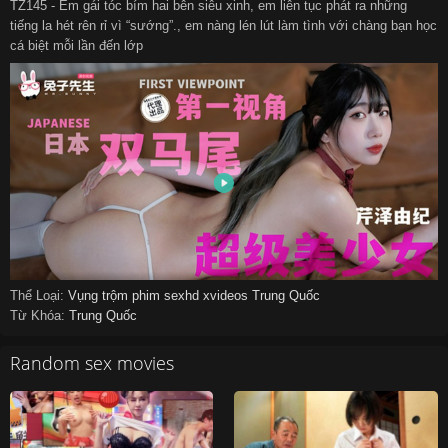
TZ145 - Em gái tóc bím hai bên siêu xinh, em liên tục phát ra những
tiếng la hét rên rỉ vì “sướng”., em nàng lén lút làm tình với chàng bạn học
cá biệt mỗi lần đến lớp
Thể Loại:
Vụng trộm
phim sexhd
xvideos
Trung Quốc
Từ Khóa:
Trung Quốc
Random sex movies