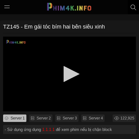
TZ145 - Em gái tóc bím hai bên siêu xinh
Server 1
Server 2
Server 3
Server 4
122,925
- Sử dụng ứng dụng
1.1.1.1
để xem phim nếu bị chặn block