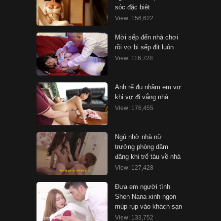
sóc đặc biệt
View: 156,622
Mời sếp đến nhà chơi
rồi vợ bị sếp địt luôn
View: 116,728
Anh rể đụ nhầm em vợ
khi vợ đi vắng nhà
View: 176,455
Ngủ nhờ nhà nữ
trưởng phòng dâm
đãng khi trể tàu về nhà
View: 127,428
Đưa em người tình
Shen Nana xinh ngon
múp rụp vào khách sạn
View: 133,752