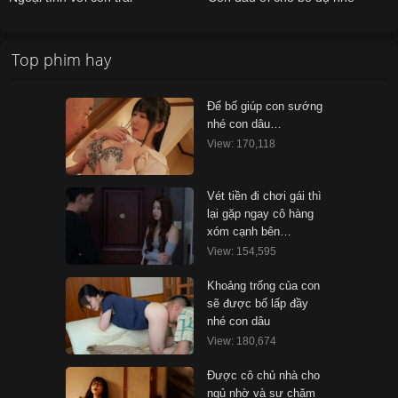
Top phim hay
Để bố giúp con sướng
nhé con dâu…
View: 170,118
Vét tiền đi chơi gái thì
lại gặp ngay cô hàng
xóm cạnh bên…
View: 154,595
Khoảng trống của con
sẽ được bố lấp đầy
nhé con dâu
View: 180,674
Được cô chủ nhà cho
ngủ nhờ và sự chăm