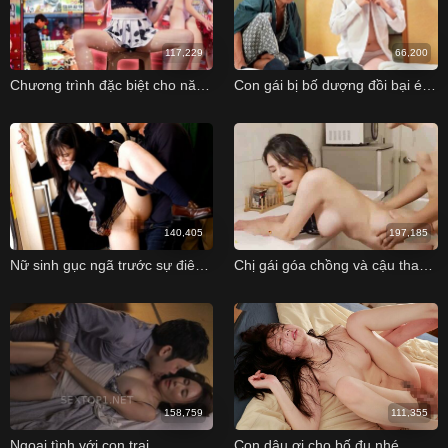
117,229
66,200
Chương trình đặc biệt cho năm mới của cửa hàng thuốc kích dục
Con gái bị bố dượng đồi bại ép làm tình trong một kỳ nghỉ
140,405
197,185
Nữ sinh gục ngã trước sự điêu luyện của gã biến thái trên chuyến tàu điện
Chị gái góa chồng và cậu thanh niên may mắn khoai to
158,759
111,355
Ngoại tình với con trai
Con dâu ơi cho bố đụ nhé