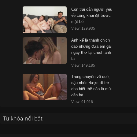
Con trai dẫn người yêu
về công khai địt trước
mặt bố
View: 129,935
Anh kế là thánh chịch
dạo nhưng đứa em gái
ngây thơ lại crush anh
ta
View: 149,185
Trong chuyến về quê,
cậu nhóc được dì trẻ
cho biết thề nào là mùi
đàn bà
View: 91,016
Từ khóa nổi bật