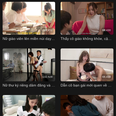
148,952
80,430
Nữ giáo viên lên miền núi dạy học và âm mưu của ngôi trường ~ Misaki Honda
Thấy cô giáo không khỏe, cậu học sinh đưa cô giáo về nhà và cái kết
132,528
68,439
Nữ thư ký riêng dâm đãng và lão chủ tịch thích làm tình công sở
Dẫn cô bạn gái mới quen về nhà địt nhau