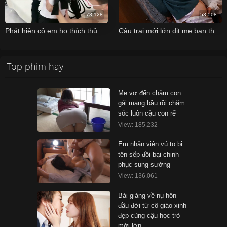
78,128
53,508
Phát hiện cô em họ thích thủ dâm và anh trai số hưởng
Cậu trai mới lớn địt mẹ bạn thân khi đến nhà chơi…
Top phim hay
Mẹ vợ đến chăm con
gái mang bầu rồi chăm
sóc luôn cậu con rể
View: 185,232
Em nhân viên vú to bị
tên sếp đồi bại chinh
phục sung sướng
View: 136,061
Bài giảng về nụ hôn
đầu đời từ cô giáo xinh
đẹp cùng cậu học trò
mới lớn