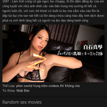
1587 - Làm tình cùng cô gái ngực bự chuppy, lỗ lồn dâm đãng ấy của em
cũng tuyệt vời nữa anh nhét cặc vào bên trong mà sướng tê hết cả
người luôn rồi, với sức trẻ khoẻ cứ buồi to bự mà cắm sâu vào lồn là
dập túi bụi cho tan nát hết cả lồn đang chứa căng trào đầy tinh dịch được
phụt ra ướt lênh láng hết cả người và âm đạo đang banh rộng
Thể Loại:
phim sexhd
Vụng trộm
xvideos
AV Không che
Từ Khóa:
Nhật Bản
Random sex movies