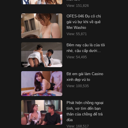
View: 151,826
OFES-046 Đụ cô chị
gái vú bự khi về quê
Mei Washio
View: 55,871
Đêm nay cậu là của tôi
nhé, cậu cấp dưới…
View: 54,495
Địt em gái làm Casino
xinh đẹp vú to
View: 100,535
Phát hiện chồng ngoại
tình, vợ tìm đến bạn
thân của chồng để trả
đủa
View: 168,517