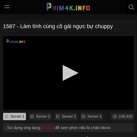
1587 - Làm tình cùng cô gái ngực bự chuppy
Server 1
Server 2
Server 3
Server 4
109,430
- Sử dụng ứng dụng
1.1.1.1
để xem phim nếu bị chặn block