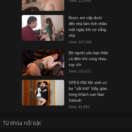
View: 112,954
Được em cấp dưới
đến nhà làm tình nhân
một ngày khi vợ vắng
nhà
View: 167,056
Địt người yêu bạn thân
cả đêm khi cùng nhau
say sĩn
View: 101,671
OFES-056 Nữ sinh vú
bự "vắt khô" thầy giáo
trong khách sạn Nao
Satsuki
View: 81,650
Từ khóa nổi bật