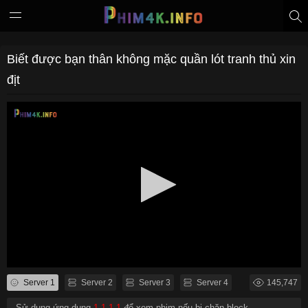
Biết được bạn thân không mặc quần lót tranh thủ xin
địt
Server 1
Server 2
Server 3
Server 4
145,747
- Sử dụng ứng dụng
1.1.1.1
để xem phim nếu bị chặn block