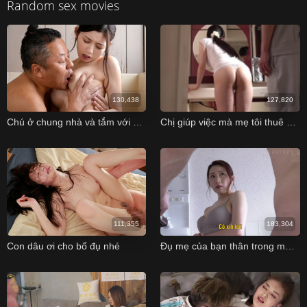
Random sex movies
130,438
127,820
Chú ở chung nhà và tắm với cháu gái cực ngon
Chị giúp việc mà mẹ tôi thuê về vừa trẻ vừa dâm vl
111,355
183,304
Con dâu ơi cho bố đụ nhé
Đụ mẹ của bạn thân trong một lần đến nhà chơi