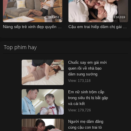
112,451
150,019
Nàng sếp trẻ xinh đẹp quyến rủ và cậu nhân viên may mắn số hưởng
Cậu em trai hiếp dâm chị gái khi say sĩn lúc xem Euro
Top phim hay
Chuốc say em gái mới
quen rồi về nhà bạo
dâm sung sướng
View: 173,118
Em nữ sinh trộm cắp
trong siêu thị bị bắt gặp
và cái kết
View: 179,726
Người mẹ dâm đãng
cùng cậu con trai tò