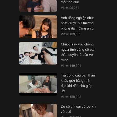
mò tình dục
View: 99,284
Anh đồng nghiệp nhút
nhát được nữ trưởng
phòng dâm đãng an ủi
View: 189,555
Chuốc say vợ, chồng
ngoại tình cùng cô bạn
thân quyến rủ của vợ
mình
View: 149,391
Trả công cậu bạn thân
khác giới bằng tình
dục khi đến nhà giúp
đở
View: 150,323
Đụ cô chị gái vú bự khi
về quê