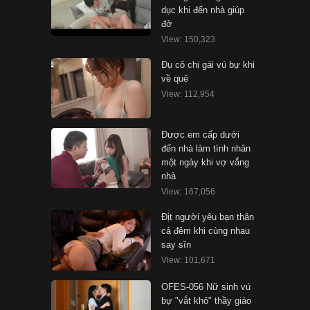
dục khi đến nhà giúp
đở
View: 150,323
Đụ cô chị gái vú bự khi
về quê
View: 112,954
Được em cấp dưới
đến nhà làm tình nhân
một ngày khi vợ vắng
nhà
View: 167,056
Địt người yêu bạn thân
cả đêm khi cùng nhau
say sĩn
View: 101,671
OFES-056 Nữ sinh vú
bự "vắt khô" thầy giáo