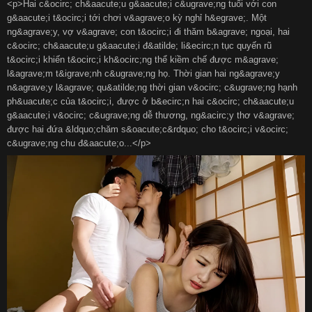
<p>Hai c&ocirc; ch&aacute;u g&aacute;i c&ugrave;ng tuổi với con
g&aacute;i t&ocirc;i tới chơi v&agrave;o kỳ nghỉ h&egrave;. Một
ng&agrave;y, vợ v&agrave; con t&ocirc;i đi thăm b&agrave; ngoại, hai
c&ocirc; ch&aacute;u g&aacute;i đ&atilde; li&ecirc;n tục quyến rũ
t&ocirc;i khiến t&ocirc;i kh&ocirc;ng thể kiềm chế được m&agrave;
l&agrave;m t&igrave;nh c&ugrave;ng họ. Thời gian hai ng&agrave;y
n&agrave;y l&agrave; qu&atilde;ng thời gian v&ocirc; c&ugrave;ng hạnh
ph&uacute;c của t&ocirc;i, được ở b&ecirc;n hai c&ocirc; ch&aacute;u
g&aacute;i v&ocirc; c&ugrave;ng dễ thương, ng&acirc;y thơ v&agrave;
được hai đứa &ldquo;chăm s&oacute;c&rdquo; cho t&ocirc;i v&ocirc;
c&ugrave;ng chu đ&aacute;o...</p>