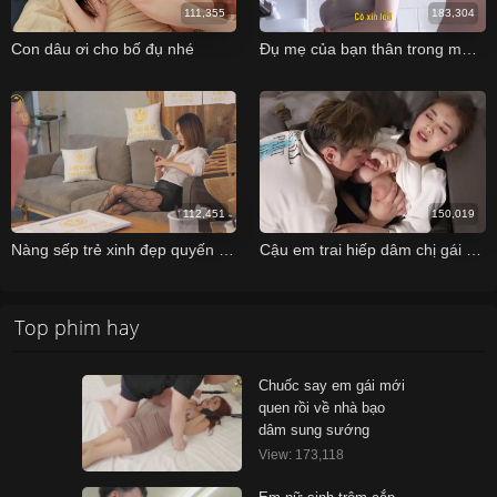
111,355
183,304
Con dâu ơi cho bố đụ nhé
Đụ mẹ của bạn thân trong một lần đến nhà chơi
112,451
150,019
Nàng sếp trẻ xinh đẹp quyến rủ và cậu nhân viên may mắn số hưởng
Cậu em trai hiếp dâm chị gái khi say sĩn lúc xem Euro
Top phim hay
Chuốc say em gái mới
quen rồi về nhà bạo
dâm sung sướng
View: 173,118