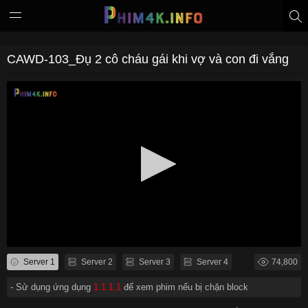
CAWD-103_Đụ 2 cô cháu gái khi vợ và con đi vắng
Server 1
Server 2
Server 3
Server 4
74,800
- Sử dụng ứng dụng
1.1.1.1
để xem phim nếu bị chặn block