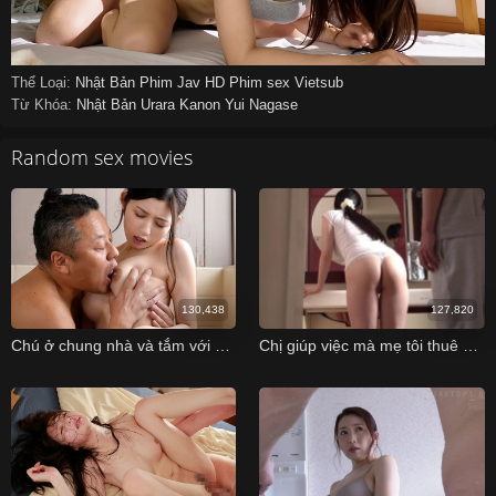
Thể Loại:
Nhật Bản
Phim Jav HD
Phim sex Vietsub
Từ Khóa:
Nhật Bản
Urara Kanon
Yui Nagase
Random sex movies
130,438
127,820
Chú ở chung nhà và tắm với cháu gái cực ngon
Chị giúp việc mà mẹ tôi thuê về vừa trẻ vừa dâm vl