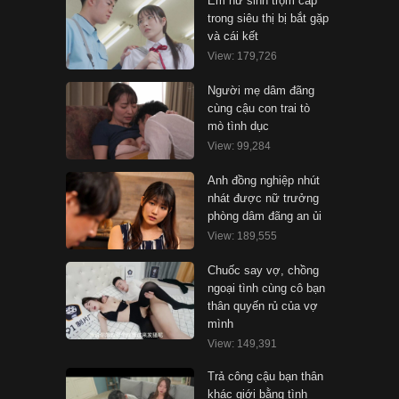
Em nữ sinh trộm cắp
trong siêu thị bị bắt gặp
và cái kết
View: 179,726
Người mẹ dâm đãng
cùng cậu con trai tò
mò tình dục
View: 99,284
Anh đồng nghiệp nhút
nhát được nữ trưởng
phòng dâm đãng an ủi
View: 189,555
Chuốc say vợ, chồng
ngoại tình cùng cô bạn
thân quyến rủ của vợ
mình
View: 149,391
Trả công cậu bạn thân
khác giới bằng tình