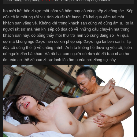
Ito mới kết hôn được một năm và hôm nay cô cùng sếp đi công tác. Sếp
của cô là một người vui tính và rất tốt bụng. Cả hai qua đêm tại một
khách sạn vắng vẻ. Không khí trong khách sạn cũng vô cùng âm u. Ito là
người rất sợ mà nên khi sếp cô doạ cô về những câu chuyện ma trong
khách sạn này, cô bỗng thấy mọi thứ trở nên vô cùng đáng sợ. Vì quá
sợ mà không ngủ được nên cô xin phép sếp được ngủ lại bên cạnh. Tại
đây cô cũng thổ lộ về chồng mình. Anh ta không hề thương yêu cô, luôn
có người đàn bà khác. Và rồi hai con người cô đơn đó đã trao nhau hơi
ấm của cơ thể để xua đi sự lạnh lẽo âm u của nơi đáng sợ này...