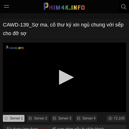
CAWD-139_Sợ ma, cô thư ký xin ngủ chung với sếp
cho đỡ sợ
Server 1
Server 2
Server 3
Server 4
72,105
- Sử dụng ứng dụng
1.1.1.1
để xem phim nếu bị chặn block