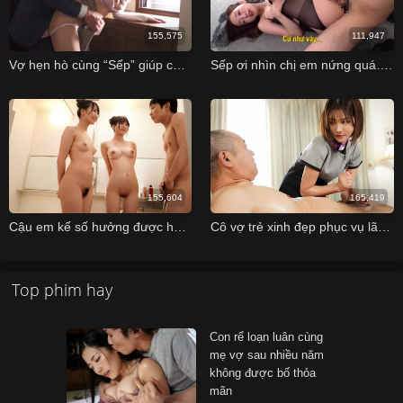
155,575
111,947
Vợ hẹn hò cùng “Sếp” giúp chồng mình thăng chức
Sếp ơi nhìn chị em nứng quá….
155,604
165,419
Cậu em kế số hưởng được hai chị gái thỏa mãn khi ở cùng nhà
Cô vợ trẻ xinh đẹp phục vụ lão già dâm dục khi đến massage thỏa mãn
Top phim hay
Con rể loạn luân cùng
mẹ vợ sau nhiều năm
không được bố thỏa
mãn