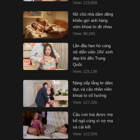
View: 123,608
Nữ chủ nhà dâm đãng
khiêu gợi anh hàng
xóm khoai to địt nhau
View: 98,260
Lần đầu hẹn hò cùng
nữ diễn viên JAV xinh
đẹp khi đến Trung
Quốc
View: 125,136
Nàng sếp lẳng lơ dâm
dục và cậu nhân viên
khoai to số hưởng
View: 127,336
Cậu con trai được mẹ
kế ngủ cùng vì sợ ma
và cái kết
View: 122,559