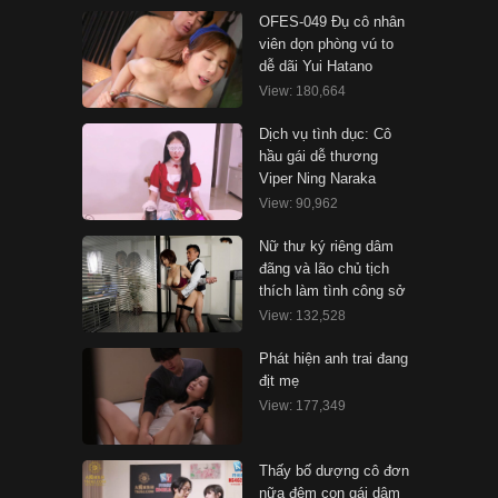
OFES-049 Đụ cô nhân
viên dọn phòng vú to
dễ dãi Yui Hatano
View: 180,664
Dịch vụ tình dục: Cô
hầu gái dễ thương
Viper Ning Naraka
View: 90,962
Nữ thư ký riêng dâm
đãng và lão chủ tịch
thích làm tình công sở
View: 132,528
Phát hiện anh trai đang
địt mẹ
View: 177,349
Thấy bố dượng cô đơn
nữa đêm con gái dâm