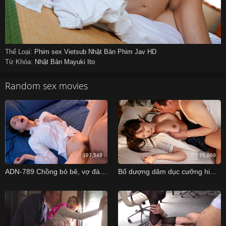
Thể Loại:
Phim sex Vietsub
Nhật Bản
Phim Jav HD
Từ Khóa:
Nhật Bản
Mayuki Ito
Random sex movies
197,548
70,869
ADN-789 Chồng bỏ bê, vợ đành nhờ sếp thoả mãn cơn nứng Miu Shiromine
Bố dượng dâm dục cưỡng hiếp cô con gái vú to của vợ khi vợ vắng nhà