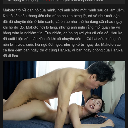
Makoto trở về căn hộ của mình, nơi anh sống một mình sau ca làm đêm.
Khi tôi lên cầu thang đến nhà mình như thường lệ, có vẻ như một cặp
đôi đã chuyển đến ở bên cạnh, và ồn ào như thể họ đang cãi nhau ngay
khi họ dỡ đồ. Makoto hơi lo lắng, nhưng anh nghĩ rằng mối quan hệ với
hàng xóm là nghiêm túc. Tuy nhiên, chính người yêu cũ của cô, Haruka,
đã xuất hiện để chào đón cô khi cô chuyển đến. – Cả hai đều không nói
nên lời trước cuộc hội ngộ đột ngột, nhưng kể từ ngày đó, Makoto sau
ca làm đêm ban ngày thì ở cùng Haruka, vì ban ngày chồng của Haruka
đã đi làm