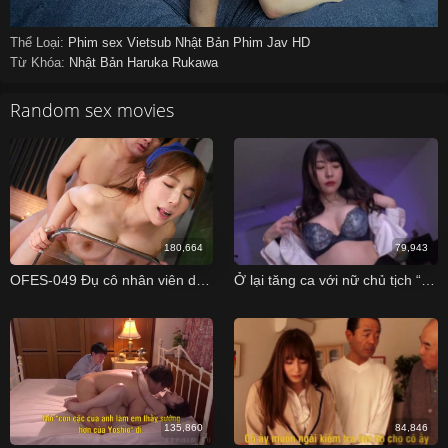
Thể Loại:
Phim sex Vietsub
Nhật Bản
Phim Jav HD
Từ Khóa:
Nhật Bản
Haruka Rukawa
Random sex movies
180,664
79,943
OFES-049 Đụ cô nhân viên dọn phòng vú to dễ dãi Yui Hatano
Ở lại tăng ca với nữ chủ tịch “nunglon”
135,860
84,846