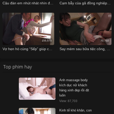
Cậu đàn em nhút nhát nhìn đàn anh địt cô gái mình yêu sung sướng
Cạm bẫy của gã đồng nghiệp đồi bại Vietsub
155,575
70,702
Vợ hẹn hò cùng “Sếp” giúp chồng mình thăng chức
Say mèm sau bữa tiệc công, sếp được em cấp dưới đưa về còn cho húp sò
Top phim hay
Anh massage body
kích dục nữ khách
hàng xinh đẹp rồi địt
luôn
View: 87,703
Kinh tế khó khăn, con