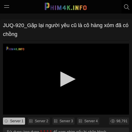
JUQ-920_Gặp lại người yêu cũ là cô hàng xóm đã có
chồng
Server 1
Server 2
Server 3
Server 4
98,791
- Sử dụng ứng dụng
1.1.1.1
để xem phim nếu bị chặn block