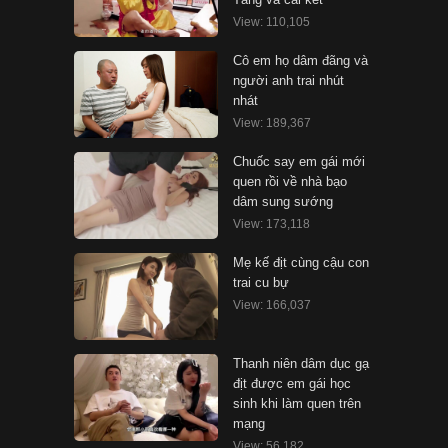
View: 110,105
Cô em họ dâm đãng và
người anh trai nhút
nhát
View: 189,367
Chuốc say em gái mới
quen rồi về nhà bạo
dâm sung sướng
View: 173,118
Mẹ kế địt cùng cậu con
trai cu bự
View: 166,037
Thanh niên dâm dục gạ
địt được em gái học
sinh khi làm quen trên
mạng
View: 56,182