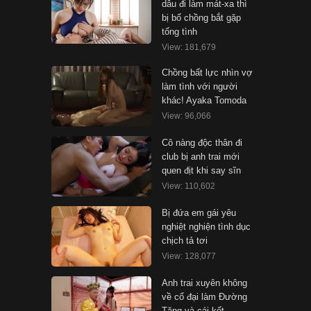
dâu đi làm mát-xa thì
bị bố chồng bắt gặp
tống tình
View: 181,679
Chồng bất lực nhìn vợ
làm tình với người
khác! Ayaka Tomoda
View: 96,066
Cô nàng độc thân đi
club bị anh trai mới
quen địt khi say sĩn
View: 110,602
Bị đứa em gái yêu
nghiệt nghiện tình dục
chịch tả tơi
View: 128,077
Anh trai xuyên không
về cổ đại làm Đường
Tăng và cái kết