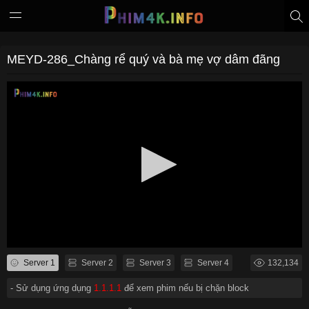
MEYD-286_Chàng rể quý và bà mẹ vợ dâm đãng
Server 1
Server 2
Server 3
Server 4
132,134
- Sử dụng ứng dụng
1.1.1.1
để xem phim nếu bị chặn block