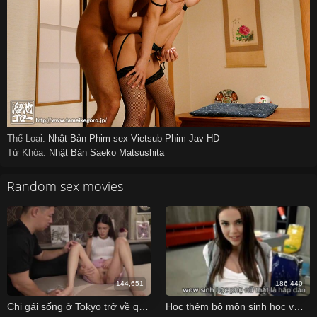
Thể Loại:
Nhật Bản
Phim sex Vietsub
Phim Jav HD
Từ Khóa:
Nhật Bản
Saeko Matsushita
Random sex movies
144,651
186,440
Chị gái sống ở Tokyo trở về quê thấy cậu em trai vẫn độc toàn thân nên đã…
Học thêm bộ môn sinh học với bạn học của nhỏ em kế