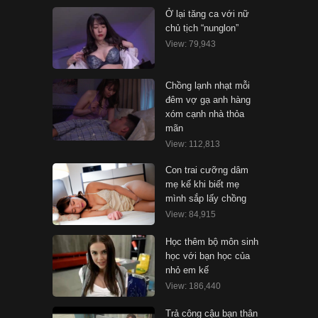
Ở lại tăng ca với nữ
chủ tịch “nunglon”
View: 79,943
Chồng lạnh nhạt mỗi
đêm vợ gạ anh hàng
xóm cạnh nhà thỏa
mãn
View: 112,813
Con trai cưỡng dâm
mẹ kế khi biết mẹ
mình sắp lấy chồng
View: 84,915
Học thêm bộ môn sinh
học với bạn học của
nhỏ em kế
View: 186,440
Trả công cậu bạn thân