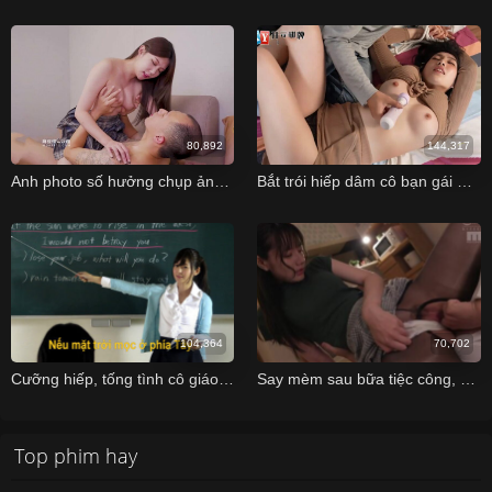
80,892
144,317
Anh photo số hưởng chụp ảnh xong địt luôn em mẫu ảnh xinh đẹp
Bắt trói hiếp dâm cô bạn gái da trắng nõn nà xinh đẹp
104,364
70,702
Cưỡng hiếp, tống tình cô giáo xinh Vietsub
Say mèm sau bữa tiệc công, sếp được em cấp dưới đưa về còn cho húp sò
Top phim hay