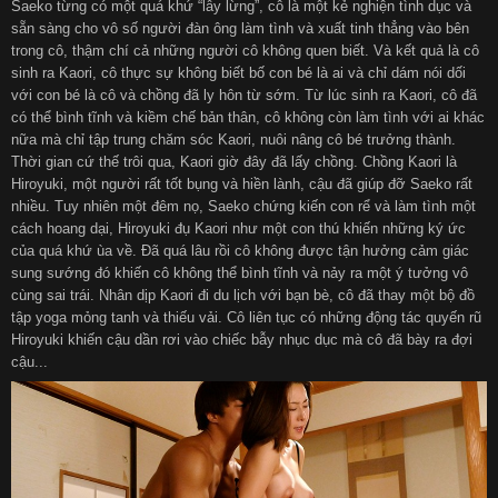
Saeko từng có một quá khứ “lẫy lừng”, cô là một kẻ nghiện tình dục và
sẵn sàng cho vô số người đàn ông làm tình và xuất tinh thẳng vào bên
trong cô, thậm chí cả những người cô không quen biết. Và kết quả là cô
sinh ra Kaori, cô thực sự không biết bố con bé là ai và chỉ dám nói dối
với con bé là cô và chồng đã ly hôn từ sớm. Từ lúc sinh ra Kaori, cô đã
có thể bình tĩnh và kiềm chế bản thân, cô không còn làm tình với ai khác
nữa mà chỉ tập trung chăm sóc Kaori, nuôi nâng cô bé trưởng thành.
Thời gian cứ thế trôi qua, Kaori giờ đây đã lấy chồng. Chồng Kaori là
Hiroyuki, một người rất tốt bụng và hiền lành, cậu đã giúp đỡ Saeko rất
nhiều. Tuy nhiên một đêm nọ, Saeko chứng kiến con rể và làm tình một
cách hoang dại, Hiroyuki đụ Kaori như một con thú khiến những ký ức
của quá khứ ùa về. Đã quá lâu rồi cô không được tận hưởng cảm giác
sung sướng đó khiến cô không thể bình tĩnh và nảy ra một ý tưởng vô
cùng sai trái. Nhân dịp Kaori đi du lịch với bạn bè, cô đã thay một bộ đồ
tập yoga mỏng tanh và thiếu vải. Cô liên tục có những động tác quyến rũ
Hiroyuki khiến cậu dần rơi vào chiếc bẫy nhục dục mà cô đã bày ra đợi
cậu...