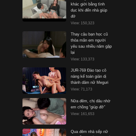
khác giới bằng tình
dục khi đến nhà giúp
đở
View: 150,323
Thay cậu bạn học cũ
thỏa mãn em người
yêu sau nhiều năm gặp
lại
View: 133,373
JUR-769 Đào tạo cô
nàng kế toán giản dị
thành dâm nữ Meguri
View: 71,173
Nữa đêm, chị dâu nhờ
em chồng “giúp đỡ”
View: 161,653
Qua đêm nhà sếp nữ