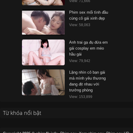
View: 71,666
Phim sex mối tình đầu
cùng cô gái xinh đẹp
View: 58,063
Anh trai gạ đụ đứa em
gái cosplay em mèo
hầu gái
View: 79,942
Lặng nhìn cô bạn gái
mà mình yêu thương
đang địt nhau với
trưởng phòng
View: 153,899
Từ khóa nổi bật