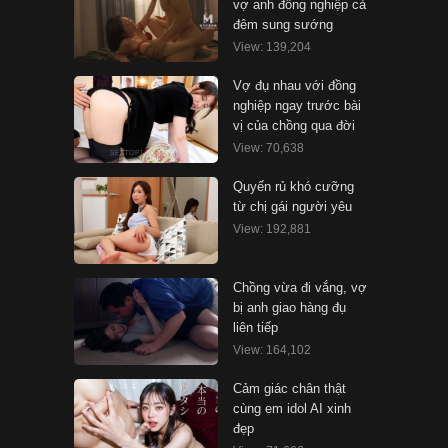
vợ anh đồng nghiệp cả
đêm sung sướng
View: 139,204
Vợ đụ nhau với đồng
nghiệp ngay trước bài
vị của chồng qua đời
View: 70,638
Quyến rủ khó cưỡng
từ chị gái người yêu
View: 192,881
Chồng vừa đi vắng, vợ
bị anh giao hàng đụ
liên tiếp
View: 164,102
Cảm giác chân thật
cùng em idol AI xinh
đẹp