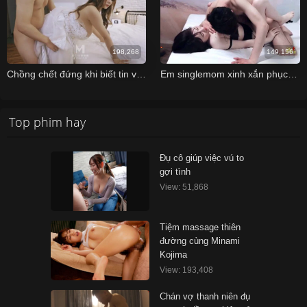
198,268
149,156
Chồng chết đứng khi biết tin vợ địt nhau với tình củ trước ngày cưới
Em singlemom xinh xắn phục vụ anh chủ nhà để được giảm tiền thuê nhà
Top phim hay
Đụ cô giúp việc vú to
gợi tình
View: 51,868
Tiệm massage thiên
đường cùng Minami
Kojima
View: 193,408
Chán vợ thanh niên đụ