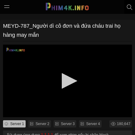
MEYD-787_Người dì cô đơn và đứa cháu trai họ
hàng may mắn
Server 1
Server 2
Server 3
Server 4
180,647
- Sử dụng ứng dụng
1.1.1.1
để xem phim nếu bị chặn block