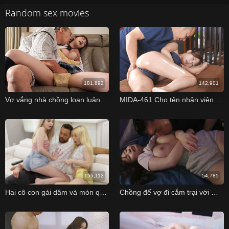
Random sex movies
181,892
142,901
Vợ vắng nhà chồng loạn luân cùng con riêng của vợ
MIDA-461 Cho tên nhân viên massage đụ ngay bên cạnh bạn trai Rikka Ono
155,113
54,785
Hai cô con gái dâm và món quà đặc biệt ngày của bố
Chồng để vợ đi cắm trại với mấy gã khu phố mà không biết vợ bị chuốc say rồi địt sml