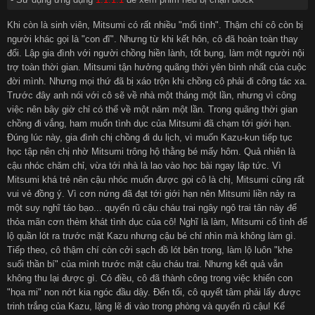
Khi còn là sinh viên, Mitsumi có rất nhiều "mối tình". Thậm chí cô còn bị
người khác gọi là "con đĩ". Nhưng từ khi kết hôn, cô đã hoàn toàn thay
đổi. Lập gia đình với người chồng hiền lành, tốt bụng, làm một người nội
trợ toàn thời gian. Mitsumi tận hưởng quãng thời yên bình nhất của cuộc
đời mình. Nhưng mọi thứ đã bị xáo trộn khi chồng cô phải đi công tác xa.
Trước đây anh nói với cô sẽ về nhà một tháng một lần, nhưng vì công
việc nên bây giờ chỉ có thể về một năm một lần. Trong quãng thời gian
chồng đi vắng, ham muốn tình dục của Mitsumi đã chạm tới giới hạn.
Đúng lúc này, gia đình chị chồng đi du lịch, vì muốn Kazu-kun tiếp tục
học tập nên chị nhờ Mitsumi trông hộ thằng bé mấy hôm. Quả nhiên là
cậu nhóc chăm chỉ, vừa tới nhà là lao vào học bài ngay lập tức. Vì
Mitsumi khá trẻ nên cậu nhóc muốn được gọi cô là chị, Mitsumi cũng rất
vui vẻ đồng ý. Vì cơn nứng đã đạt tới giới hạn nên Mitsumi liền nảy ra
một suy nghĩ táo bạo... quyến rũ cậu cháu trai ngây ngô trai tân này để
thỏa mãn cơn thèm khát tình dục của cô! Nghĩ là làm, Mitsumi cố tình để
lộ quần lót ra trước mặt Kazu nhưng cậu bé chỉ nhìn mà không làm gì.
Tiếp theo, cô thậm chí còn cởi sạch đồ lót bên trong, làm lộ luôn "khe
suối thần bí" của mình trước mặt cậu cháu trai. Nhưng kết quả vẫn
không thu lại được gì. Có điều, cô đã thành công trong việc khiến con
"họa mi" non nớt kia ngóc đầu dậy. Đến tối, cô quyết tâm phải lấy được
trinh trắng của Kazu, lặng lẽ đi vào trong phòng và quyến rũ cậu! Kế