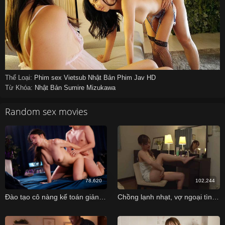
Thể Loại:
Phim sex Vietsub
Nhật Bản
Phim Jav HD
Từ Khóa:
Nhật Bản
Sumire Mizukawa
Random sex movies
78,620
102,244
Đào tạo cô nàng kế toán giản dị thành dâm nữ
Chồng lạnh nhạt, vợ ngoại tình cùng anh hàng xóm