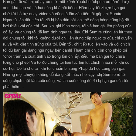
Bạn gái tôi và chị cô ấy có mở một kênh Youtube “chị em áo tắm”. Lượt
xem khá cao và cả hai cũng khá nổi tiếng. Hôm nay tôi được bạn gái
nhờ tới hỗ trợ quay video và cũng là lần đầu tiên tôi gặp chị Sumire.
Ngay từ lần đầu tiên tôi đã bị hấp dẫn bởi cơ thể nóng bỏng cũng bộ đồ
bơi thiếu vải của chị. Sau khi ghi hình xong, tôi và bạn gái lên phòng của
cô ấy, và chúng tôi đã làm tình ngay tại đây. Chị Sumire cũng lén lút theo
dõi chúng tôi, khi tôi xuống dưới chị liền dùng cặp ngực to của chị quyến
rũ và vắt kiệt tinh trùng của tôi. Đến tối, chị tiếp tục lẻn vào và đòi chịch
tôi dù bạn gái đang ngủ ngay bên cạnh! Thậm chí chị còn cho phép tôi
“chơi trần” và xuất tinh vào trong lồn chị ấy, điều mà bạn gái tôi chưa
từng cho phép! Và từ đó chúng tôi liên tục lén lút chịch nhau mỗi khi có
cơ hội. Đó là cho tới khi tôi chuẩn bị sang Pháp du học cùng bạn gái.
Nhưng mọi chuyện không dễ dàng kết thúc như vậy, chị Sumire rủ tôi
cùng chịch một lần cuối cùng, và lần cuối cùng đó đã bị bạn gái của tôi
phát hiện....