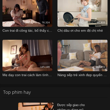
76,324
86,633
Con trai đi công tác, bố thấy con dâu thẩm du nên đẩy cửa vào hỏi thăm
Chị dâu ơi cho em địt chị nhé
145,196
112,451
Mẹ dạy con trai cách làm tình đúng cách Iioka Kanako
Nàng sếp trẻ xinh đẹp quyến rủ và cậu nhân viên may mắn số hưởng
Top phim hay
Được sếp giao cho
nhiệm vụ dùng mỹ