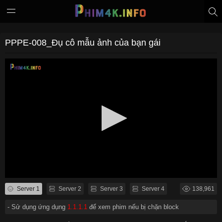
PPPE-008_Đụ cô mẫu ảnh của bạn gái
Server 1
Server 2
Server 3
Server 4
138,961
- Sử dụng ứng dụng
1.1.1.1
để xem phim nếu bị chặn block