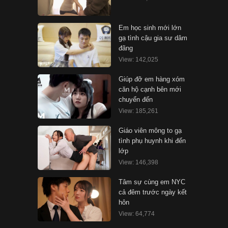
Em học sinh mới lớn
gạ tình cậu gia sư dâm
đãng
View: 142,025
Giúp đỡ em hàng xóm
căn hộ cạnh bên mới
chuyển đến
View: 185,261
Giáo viên mông to gạ
tình phụ huynh khi đến
lớp
View: 146,398
Tâm sự cùng em NYC
cả đêm trước ngày kết
hôn
View: 64,774