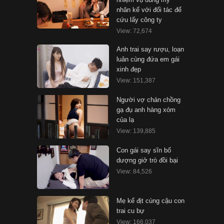
nhân kế với đối tác để
cứu lấy công ty
View: 72,674
Anh trai say rượu, loạn
luân cùng đứa em gái
xinh đẹp
View: 151,387
Người vợ chán chồng
gạ đụ anh hàng xóm
của lạ
View: 139,885
Con gái say sĩn bố
dượng giở trò đồi bại
View: 84,526
Mẹ kế địt cùng cậu con
trai cu bự
View: 166,037